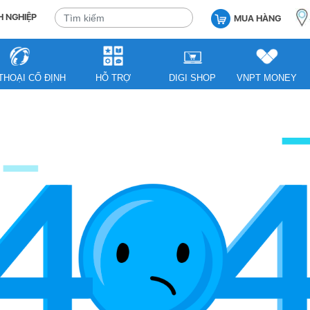
 NGHIỆP
MUA HÀNG
THOẠI CỐ ĐỊNH
HỖ TRỢ
DIGI SHOP
VNPT MONEY