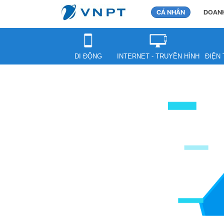
CÁ NHÂN
DOANH
DI ĐỘNG
INTERNET - TRUYỀN HÌNH
ĐIỆN 