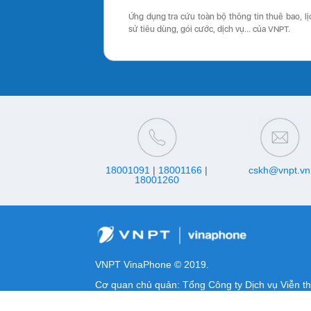
Ứng dụng tra cứu toàn bộ thông tin thuê bao, lị
sử tiêu dùng, gói cước, dịch vụ… của VNPT.
18001091
|
18001166
|
cskh@vnpt.vn
18001260
VNPT VinaPhone © 2019.
Cơ quan chủ quản: Tổng Công ty Dịch vụ Viễn t
MST/ĐKKD/QQDTL: 0100684378-009