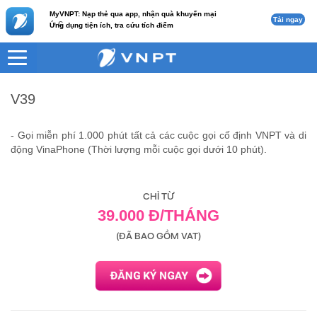
MyVNPT: Nạp thẻ qua app, nhận quà khuyến mại
Tải ngay
c
Ứng dụng tiện ích, tra cứu tích điểm
VNPT
Internet
V39
V39
- Gọi miễn phí 1.000 phút tất cả các cuộc gọi cố định VNPT và di
động VinaPhone (Thời lượng mỗi cuộc gọi dưới 10 phút).
CHỈ TỪ
39.000 Đ/THÁNG
(ĐÃ BAO GỒM VAT)