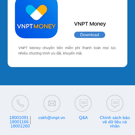
VNPT Money
Download
VNPT Money chuyển tiền miễn phí thanh toán mọi lúc.
Nhiều chương trình ưu đãi, khuyến mãi.
18001091
|
cskh@vnpt.vn
Q&A
Chính sách bảo
18001166
|
vệ dữ liệu cá
18001260
nhân