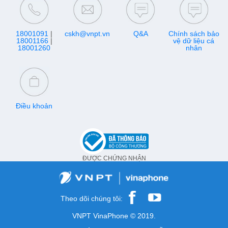
18001091
|
cskh@vnpt.vn
Q&A
Chính sách bảo
18001166
|
vệ dữ liệu cá
18001260
nhân
Điều khoản
ĐƯỢC CHỨNG NHẬN
Theo dõi chúng tôi:
VNPT VinaPhone © 2019.