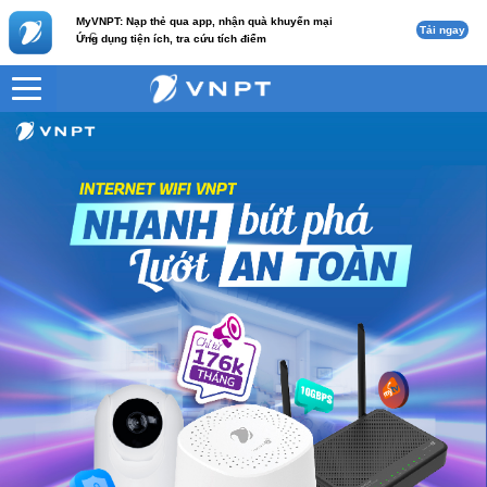
MyVNPT: Nạp thẻ qua app, nhận quà khuyến mại
Tải ngay
c
Ứng dụng tiện ích, tra cứu tích điểm
VNPT
Home Cam 3 (Mesh)