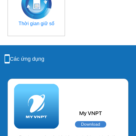
Thời gian giữ số
Các ứng dụng
My VNPT
Download