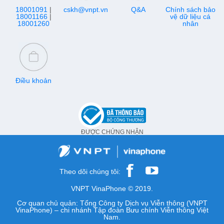
18001091
|
cskh@vnpt.vn
Q&A
Chính sách bảo
18001166
|
vệ dữ liệu cá
18001260
nhân
Điều khoản
ĐƯỢC CHỨNG NHẬN
Theo dõi chúng tôi:
VNPT VinaPhone © 2019.
Cơ quan chủ quản: Tổng Công ty Dịch vụ Viễn thông (VNPT
VinaPhone) – chi nhánh Tập đoàn Bưu chính Viễn thông Việt
Nam.