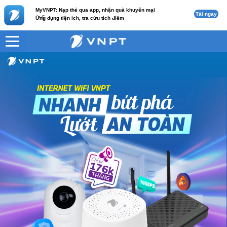
MyVNPT: Nạp thẻ qua app, nhận quà khuyến mại
Tải ngay
c
Ứng dụng tiện ích, tra cứu tích điểm
VNPT
Home Cam 3