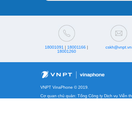
18001091
|
18001166
|
cskh@vnpt.vn
18001260
VNPT VinaPhone © 2019.
Cơ quan chủ quản: Tổng Công ty Dịch vụ Viễn t
MST/ĐKKD/QQDTL: 0100684378-009
Địa chỉ: Số 28, đường Xuân Tảo, phường Nghĩa 
Giấy phép cung cấp dịch vụ viễn thông số 469/
Giấy phép cung cấp dịch vụ viễn thông số 18/GP