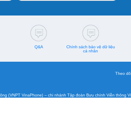
Q&A
Chính sách bảo vệ dữ liệu
cá nhân
Theo dõi
hông (VNPT VinaPhone) – chi nhánh Tập đoàn Bưu chính Viễn thông V
Đô, Hà Nội, Việt Nam
GP-BTTTT do Bộ Thông tin và Truyền thông cấp ngày 14/10/2016.
-CVT do Bộ Thông tin và Truyền thông cấp ngày 18/01/2018.