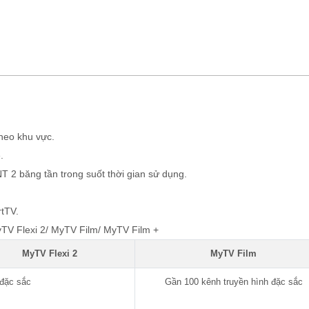
heo khu vực.
.
NT 2 băng tần trong suốt thời gian sử dụng.
tTV.
yTV Flexi 2/ MyTV Film/ MyTV Film +
MyTV Flexi 2
MyTV Film
 đặc sắc
Gần 100 kênh truyền hình đặc sắc