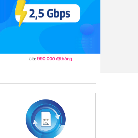
990.000 đ/tháng
Giá: