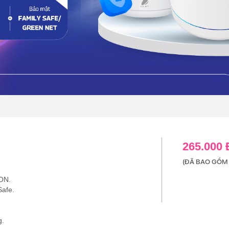
265.000
(ĐÃ BAO GỒM 
ON.
Safe.
g.