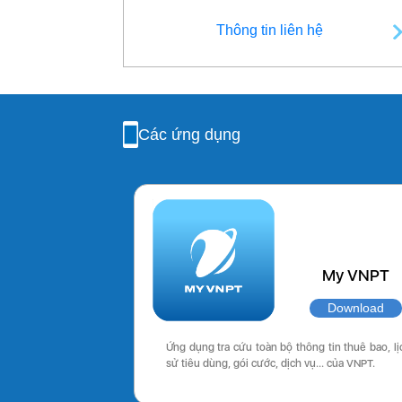
Thông tin liên hệ
Các ứng dụng
My VNPT
Download
Ứng dụng tra cứu toàn bộ thông tin thuê bao, lị
sử tiêu dùng, gói cước, dịch vụ… của VNPT.