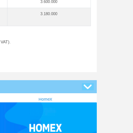
3.600.000
3.180.000
 VAT).
HomeX