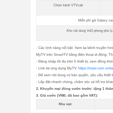
Chùm kênh VTVcab
Miễn phí gói Galaxy ca
Kho nội dung VoD phong phú (c
- Các tính năng nổi bật: Xem lại kênh truyền hìn
MyTV trên SmartTV bằng điện thoại di động; Thiế
- Đăng nhập tối đa trên 5 thiết bị, xem đồng thờ
- Link tải ứng dụng MyTV:
https://mytv.com.vn/ta
- Để xem nội dung có bản quyền, yêu cầu thiết 
- Lắp đặt nhanh chóng, chăm sóc và hỗ trợ khá
2. Khuyến mại đóng cước trước: tặng 1 thán
3. Giá cước (VNĐ, đã bao gồm VAT):
Khu vực