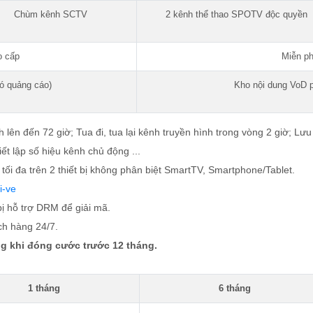
Chùm kênh SCTV
2 kênh thể thao SPOTV độc quyền
o cấp
Miễn ph
ó quảng cáo)
Kho nội dung VoD 
h lên đến 72 giờ; Tua đi, tua lại kênh truyền hình trong vòng 2 giờ; Lư
t lập số hiệu kênh chủ động ...
i tối đa trên 2 thiết bị không phân biệt SmartTV, Smartphone/Tablet.
i-ve
bị hỗ trợ DRM để giải mã.
ch hàng 24/7.
g khi đóng cước trước 12 tháng.
1 tháng
6 tháng