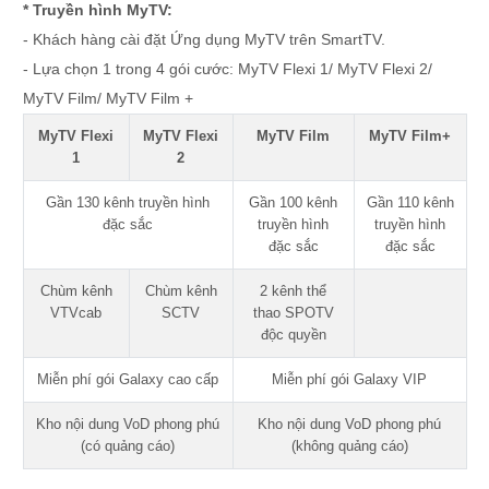
* Truyền hình MyTV:
- Khách hàng cài đặt Ứng dụng MyTV trên SmartTV.
- Lựa chọn 1 trong 4 gói cước: MyTV Flexi 1/ MyTV Flexi 2/
MyTV Film/ MyTV Film +
MyTV Flexi
MyTV Flexi
MyTV Film
MyTV Film+
1
2
Gần 130 kênh truyền hình
Gần 100 kênh
Gần 110 kênh
đặc sắc
truyền hình
truyền hình
đặc sắc
đặc sắc
Chùm kênh
Chùm kênh
2 kênh thể
VTVcab
SCTV
thao SPOTV
độc quyền
Miễn phí gói Galaxy cao cấp
Miễn phí gói Galaxy VIP
Kho nội dung VoD phong phú
Kho nội dung VoD phong phú
(có quảng cáo)
(không quảng cáo)