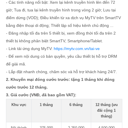
- Các tính năng nổi bật: Xem lại kênh truyền hình lên đến 72
giờ; Tua đi, tua lại kênh truyền hình trong vòng 2 giờ; Lưu tại
điểm dừng (VOD); Điều khiển từ xa dịch vụ MyTV trên SmartTV
bằng điện thoại di động; Thiết lập số hiệu kênh chủ động ...
- Đăng nhập tối đa trên 5 thiết bị, xem đồng thời tối đa trên 2
thiết bị không phân biệt SmartTV, Smartphone/Tablet.
- Link tải ứng dụng MyTV:
https://mytv.com.vn/tai-ve
- Để xem nội dung có bản quyền, yêu cầu thiết bị hỗ trợ DRM
để giải mã.
- Lắp đặt nhanh chóng, chăm sóc và hỗ trợ khách hàng 24/7.
2. Khuyến mại đóng cước trước: tặng 1 tháng khi đóng
cước trước 12 tháng.
3. Giá cước (VNĐ, đã bao gồm VAT):
Khu vực
1 tháng
6 tháng
12 tháng (ưu
đãi cộng 1
tháng)
Nội thành
375.000
2.250.000
4.500.000