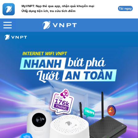
MyVNPT: Nạp thẻ qua app, nhận quà khuyến mại
Tải ngay
c
Ứng dụng tiện ích, tra cứu tích điểm
VNPT
HomeTV 3 (2 Mesh)