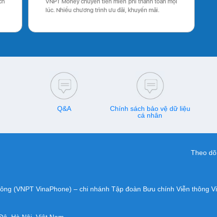
ch
VNPT Money chuyển tiền miễn phí thanh toán mọi
lúc. Nhiều chương trình ưu đãi, khuyến mãi.
Q&A
Chính sách bảo vệ dữ liệu
cá nhân
Theo dõi
hông (VNPT VinaPhone) – chi nhánh Tập đoàn Bưu chính Viễn thông V
Đô, Hà Nội, Việt Nam