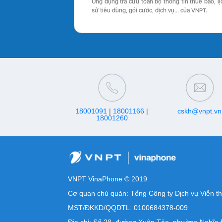
Ứng dụng tra cứu toàn bộ thông tin thuê bao, lị
sử tiêu dùng, gói cước, dịch vụ… của VNPT.
18001091
|
18001166
|
cskh@vnpt.vn
18001260
VNPT VinaPhone © 2019.
Cơ quan chủ quản: Tổng Công ty Dịch vụ Viễn t
MST/ĐKKD/QQDTL: 0100684378-009
Địa chỉ: Số 28, đường Xuân Tảo, phường Nghĩa 