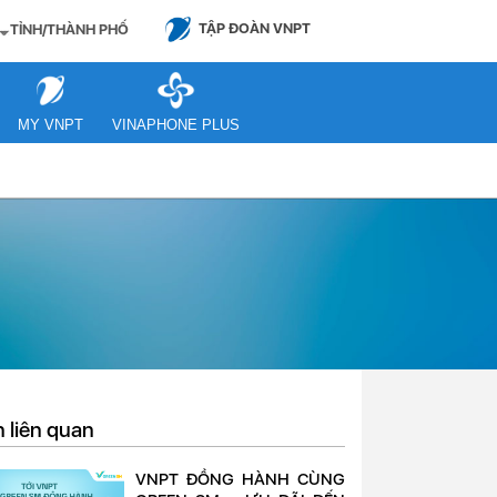
TẬP ĐOÀN VNPT
TỈNH/THÀNH PHỐ
MY VNPT
VINAPHONE PLUS
n liên quan
VNPT ĐỒNG HÀNH CÙNG