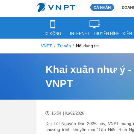
CÁ NHÂN
DOANH
DI ĐỘNG
INTERNET - TRUYỀN HÌNH
ĐIỆN 
VNPT
Tư vấn
Nội dung tin
Khai xuân như ý -
VNPT
15:54
|
01/02/2026
Dịp Tết Nguyên Đán 2026 này, VNPT mang đ
chương trình khuyến mại "Tân Niên Rinh Ng