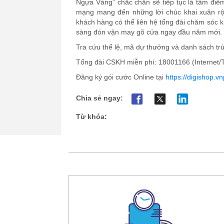
Ngựa Vàng” chắc chắn sẽ tiếp tục là tâm điể
mạng mang đến những lời chúc khai xuân rộn 
khách hàng có thể liên hệ tổng đài chăm sóc 
sàng đón vận may gõ cửa ngay đầu năm mới.
Tra cứu thể lệ, mã dự thưởng và danh sách tr
Tổng đài CSKH miễn phí: 18001166 (Internet/
Đăng ký gói cước Online tại
https://digishop.vn
Chia sẻ ngay:
Từ khóa: