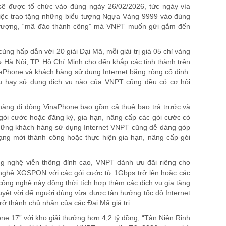
sẽ được tổ chức vào đúng ngày 26/02/2026, tức ngày vía
Việc trao tặng những biểu tượng Ngựa Vàng 9999 vào đúng
h vượng, “mã đáo thành công” mà VNPT muốn gửi gắm đến
ng hấp dẫn với 20 giải Đại Mã, mỗi giải trị giá 05 chỉ vàng
ừ Hà Nội, TP. Hồ Chí Minh cho đến khắp các tỉnh thành trên
aPhone và khách hàng sử dụng Internet băng rộng cố định.
u hay sử dụng dịch vụ nào của VNPT cũng đều có cơ hội
hàng di động VinaPhone bao gồm cả thuê bao trả trước và
gói cước hoặc đăng ký, gia hạn, nâng cấp các gói cước có
, những khách hàng sử dụng Internet VNPT cũng dễ dàng góp
ng mới thành công hoặc thực hiện gia hạn, nâng cấp gói
ng nghệ viễn thông đỉnh cao, VNPT dành ưu đãi riêng cho
nghệ XGSPON với các gói cước từ 1Gbps trở lên hoặc các
công nghệ này đồng thời tích hợp thêm các dịch vụ gia tăng
yệt vời để người dùng vừa được tận hưởng tốc độ Internet
ở thành chủ nhân của các Đại Mã giá trị.
one 17” với kho giải thưởng hơn 4,2 tỷ đồng, “Tân Niên Rinh