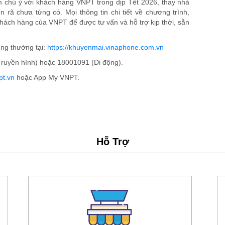
m chú ý với khách hàng VNPT trong dịp Tết 2026, thay nhà
rã chưa từng có. Mọi thông tin chi tiết về chương trình,
khách hàng của VNPT để được tư vấn và hỗ trợ kịp thời, sẵn
úng thưởng tại:
https://khuyenmai.vinaphone.com.vn
Truyền hình) hoặc 18001091 (Di động).
pt.vn
hoặc App My VNPT.
Hỗ Trợ