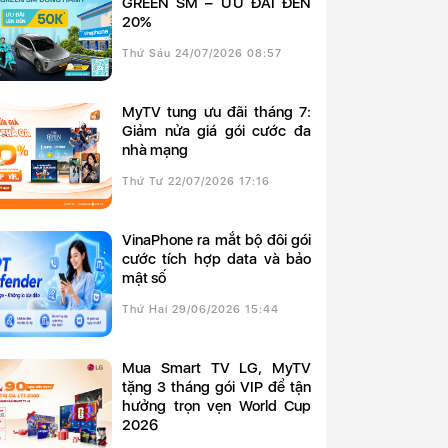
GREEN SM – ƯU ĐÃI ĐẾN
20%
Thứ Sáu 24/07/2026 08:57
MyTV tung ưu đãi tháng 7:
Giảm nửa giá gói cước đa
nhà mạng
Thứ Tư 22/07/2026 17:16
VinaPhone ra mắt bộ đôi gói
cước tích hợp data và bảo
mật số
Thứ Hai 29/06/2026 15:44
Mua Smart TV LG, MyTV
tặng 3 tháng gói VIP để tận
hưởng trọn vẹn World Cup
2026