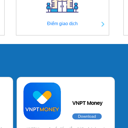
Điểm giao dịch
VNPT Money
Download