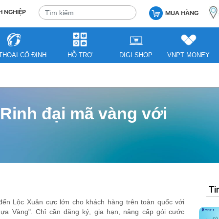
 NGHIỆP
MUA HÀNG
THOẠI CỐ ĐỊNH
HỖ TRỢ
DIGI SHOP
VNPT MONEY
 Rinh đại mã vàng với
Ti
ến Lộc Xuân cực lớn cho khách hàng trên toàn quốc với
ựa Vàng". Chỉ cần đăng ký, gia hạn, nâng cấp gói cước