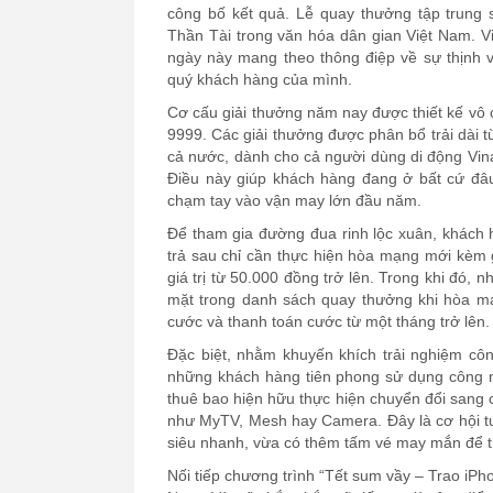
công bố kết quả. Lễ quay thưởng tập trung 
Thần Tài trong văn hóa dân gian Việt Nam. 
ngày này mang theo thông điệp về sự thịn
quý khách hàng của mình.
Cơ cấu giải thưởng năm nay được thiết kế vô cù
9999. Các giải thưởng được phân bổ trải dài t
cả nước, dành cho cả người dùng di động Vin
Điều này giúp khách hàng đang ở bất cứ đâ
chạm tay vào vận may lớn đầu năm.
Để tham gia đường đua rinh lộc xuân, khách 
trả sau chỉ cần thực hiện hòa mạng mới kèm 
giá trị từ 50.000 đồng trở lên. Trong khi đó
mặt trong danh sách quay thưởng khi hòa mạ
cước và thanh toán cước từ một tháng trở lên.
Đặc biệt, nhằm khuyến khích trải nghiệm cô
những khách hàng tiên phong sử dụng công 
thuê bao hiện hữu thực hiện chuyển đổi sang 
như MyTV, Mesh hay Camera. Đây là cơ hội tu
siêu nhanh, vừa có thêm tấm vé may mắn để tr
Nối tiếp chương trình “Tết sum vầy – Trao iPh