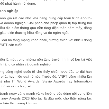
 độ phát hành nội dung.
oanh nghiệp
ánh giá rất cao nhờ khả năng cung cấp toàn trình end-to-
à doanh nghiệp. Giải pháp cho phép quản trị tập trung nội
nhiều địa điểm thông qua nền tảng điện toán đám mây, đồng
i giao diện thương hiệu riêng và đa ngôn ngữ.
ều loại hạ tầng mạng khác nhau, tương thích với nhiều dòng
 VNPT sản xuất.
t
ện là một trong những nền tảng truyền hình số lớn tại Việt
ch hàng cá nhân và doanh nghiệp.
hưởng công nghệ quốc tế cho thấy chiến lược đầu tư dài hạn
 phát huy hiệu quả rõ nét. Trước đó, VNPT cũng nhiều lần
tế như IT World Awards, Stevie Awards hay Information
phủ số và dịch vụ số.
h tranh ngày càng mạnh và xu hướng tiêu dùng nội dung liên
casting+ Awards 2026 tiếp tục là dấu mốc cho thấy năng lực
 trên thị trường khu vực.