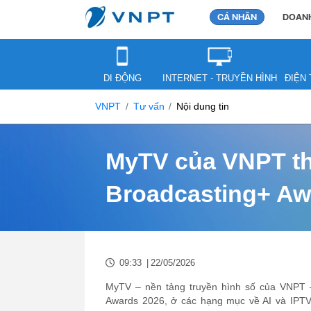
CÁ NHÂN
DOANH
DI ĐỘNG
INTERNET - TRUYỀN HÌNH
ĐIỆN 
VNPT
Tư vấn
Nội dung tin
MyTV của VNPT thắ
Broadcasting+ Aw
09:33
|
22/05/2026
MyTV – nền tảng truyền hình số của VNPT – v
Awards 2026, ở các hạng mục về AI và IPTV.