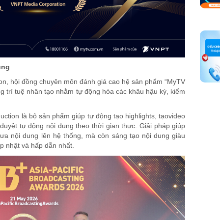
ung
n, hội đồng chuyên môn đánh giá cao hệ sản phẩm “MyTV
ng trí tuệ nhân tạo nhằm tự động hóa các khâu hậu kỳ, kiểm
ction là bộ sản phẩm giúp tự động tạo highlights, tạovideo
 duyệt tự động nội dung theo thời gian thực. Giải pháp giúp
 đưa nội dung lên hệ thống, mà còn sáng tạo nội dung giàu
ập nhật và hấp dẫn nhất.