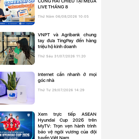
CÙNG HẢI CHIỀU TẠI MEGA
LIVE THÁNG 8
Thứ Năm 06/08/2026 10:05
VNPT và Agribank chung
tay đưa TingPay đến hàng
triệu hộ kinh doanh
Thứ Sáu 31/07/2026 11:20
Internet cần nhanh ở mọi
góc nhà
Thứ Tư 29/07/2026 14:29
Xem trực tiếp ASEAN
Hyundai Cup 2026 trên
MyTV: Trọn vẹn hành trình
bảo vệ ngôi vương của đội
tuyển Việt Nam