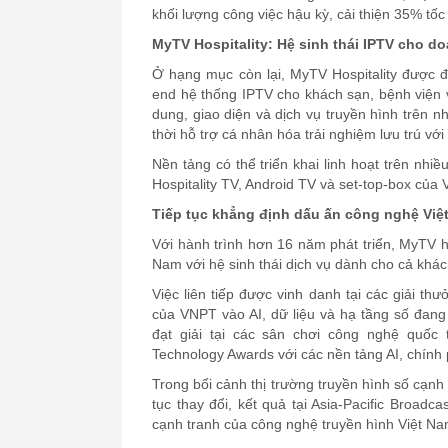
khối lượng công việc hậu kỳ, cải thiện 35% tốc
MyTV Hospitality: Hệ sinh thái IPTV cho d
Ở hạng mục còn lại, MyTV Hospitality được đ
end hệ thống IPTV cho khách sạn, bệnh viện v
dung, giao diện và dịch vụ truyền hình trên 
thời hỗ trợ cá nhân hóa trải nghiệm lưu trú vớ
Nền tảng có thể triển khai linh hoạt trên nhi
Hospitality TV, Android TV và set-top-box của
Tiếp tục khẳng định dấu ấn công nghệ Việ
Với hành trình hơn 16 năm phát triển, MyTV hi
Nam với hệ sinh thái dịch vụ dành cho cả khá
Việc liên tiếp được vinh danh tại các giải t
của VNPT vào AI, dữ liệu và hạ tầng số đang
đạt giải tại các sân chơi công nghệ quốc 
Technology Awards với các nền tảng AI, chính 
Trong bối cảnh thị trường truyền hình số cạn
tục thay đổi, kết quả tại Asia-Pacific Broad
cạnh tranh của công nghệ truyền hình Việt Nam