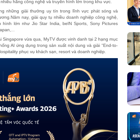
ụ nhiều hãng công nghệ và truyền hình lớn trong khu vực.
ong những giải thưởng uy tín trong lĩnh vực phát sóng và
Dương.Năm nay, giải quy tụ nhiều doanh nghiệp công nghệ,
 hình lớn như Jio Star India, beIN Sports, Sony Pictures
pan,...
 tại Singapore vừa qua, MyTV được vinh danh tại 2 hạng mục
ống AI ứng dụng trong sản xuất nội dung và giải “End-to-
spitality phục vụ khách sạn, resort và doanh nghiệp.