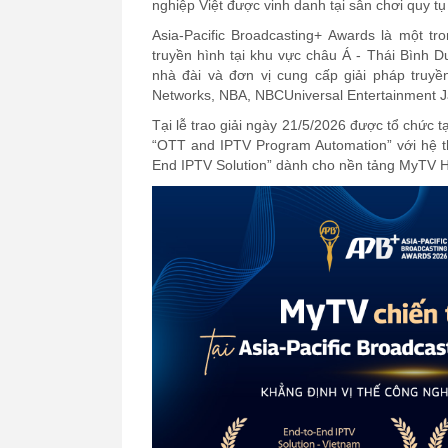
nghiệp Việt được vinh danh tại sân chơi quy t
Asia-Pacific Broadcasting+ Awards là một tr
truyền hình tại khu vực châu Á - Thái Bình 
nhà đài và đơn vị cung cấp giải pháp truyền
Networks, NBA, NBCUniversal Entertainment Ja
Tại lễ trao giải ngày 21/5/2026 được tổ chức
“OTT and IPTV Program Automation” với hệ th
End IPTV Solution” dành cho nền tảng MyTV Ho