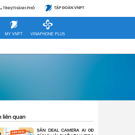
TẬP ĐOÀN VNPT
TỈNH/THÀNH PHỐ
MY VNPT
VINAPHONE PLUS
n liên quan
SĂN DEAL CAMERA AI 0Đ