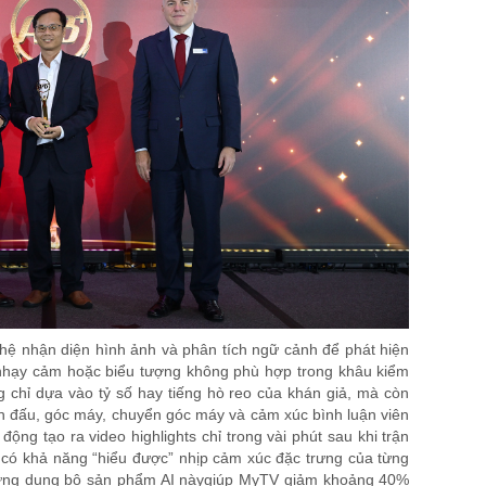
hệ nhận diện hình ảnh và phân tích ngữ cảnh để phát hiện
 nhạy cảm hoặc biểu tượng không phù hợp trong khâu kiểm
g chỉ dựa vào tỷ số hay tiếng hò reo của khán giả, mà còn
ận đấu, góc máy, chuyển góc máy và cảm xúc bình luận viên
ộng tạo ra video highlights chỉ trong vài phút sau khi trận
ự có khả năng “hiểu được” nhịp cảm xúc đặc trưng của từng
c ứng dụng bộ sản phẩm AI nàygiúp MyTV giảm khoảng 40%