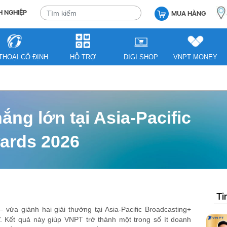
 NGHIỆP
MUA HÀNG
THOẠI CỐ ĐỊNH
HỖ TRỢ
DIGI SHOP
VNPT MONEY
ng lớn tại Asia-Pacific
ards 2026
Ti
ừa giành hai giải thưởng tại Asia-Pacific Broadcasting+
 Kết quả này giúp VNPT trở thành một trong số ít doanh