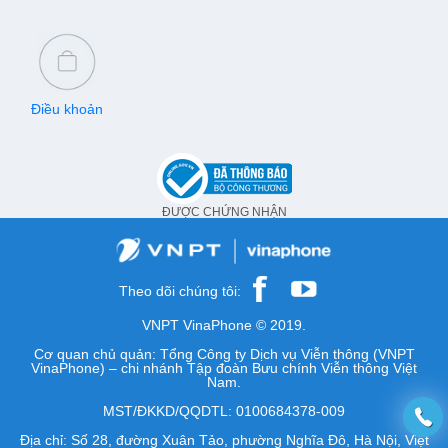
Điều khoản
ĐƯỢC CHỨNG NHẬN
Theo dõi chúng tôi:
VNPT VinaPhone © 2019.
Cơ quan chủ quản: Tổng Công ty Dịch vụ Viễn thông (VNPT
VinaPhone) – chi nhánh Tập đoàn Bưu chính Viễn thông Việt
Nam.
MST/ĐKKD/QQDTL: 0100684378-009
Địa chỉ: Số 28, đường Xuân Tảo, phường Nghĩa Đô, Hà Nội, Việt