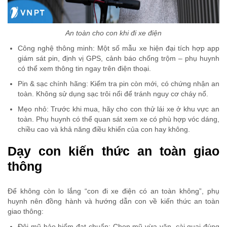
An toàn cho con khi đi xe điện
Công nghệ thông minh: Một số mẫu xe hiện đại tích hợp app
giám sát pin, định vị GPS, cảnh báo chống trộm – phụ huynh
có thể xem thông tin ngay trên điện thoại.
Pin & sạc chính hãng: Kiểm tra pin còn mới, có chứng nhận an
toàn. Không sử dụng sạc trôi nổi để tránh nguy cơ cháy nổ.
Mẹo nhỏ: Trước khi mua, hãy cho con thử lái xe ở khu vực an
toàn. Phụ huynh có thể quan sát xem xe có phù hợp vóc dáng,
chiều cao và khả năng điều khiển của con hay không.
Dạy con kiến thức an toàn giao
thông
Để không còn lo lắng “con đi xe điện có an toàn không”, phụ
huynh nên đồng hành và hướng dẫn con về kiến thức an toàn
giao thông:
Đội mũ bảo hiểm đạt chuẩn: Chọn mũ vừa vặn, cài quai đúng