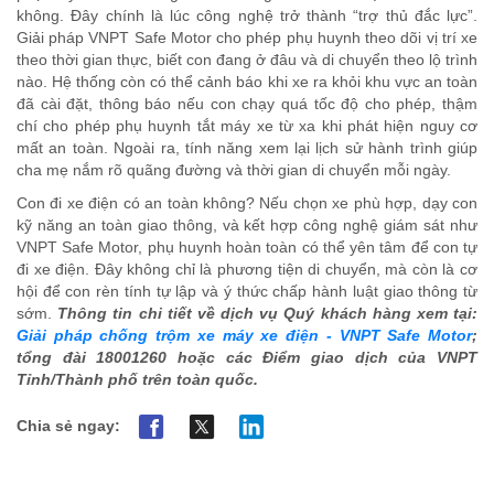
không. Đây chính là lúc công nghệ trở thành “trợ thủ đắc lực”.
Giải pháp VNPT Safe Motor cho phép phụ huynh theo dõi vị trí xe
theo thời gian thực, biết con đang ở đâu và di chuyển theo lộ trình
nào. Hệ thống còn có thể cảnh báo khi xe ra khỏi khu vực an toàn
đã cài đặt, thông báo nếu con chạy quá tốc độ cho phép, thậm
chí cho phép phụ huynh tắt máy xe từ xa khi phát hiện nguy cơ
mất an toàn. Ngoài ra, tính năng xem lại lịch sử hành trình giúp
cha mẹ nắm rõ quãng đường và thời gian di chuyển mỗi ngày.
Con đi xe điện có an toàn không? Nếu chọn xe phù hợp, dạy con
kỹ năng an toàn giao thông, và kết hợp công nghệ giám sát như
VNPT Safe Motor, phụ huynh hoàn toàn có thể yên tâm để con tự
đi xe điện. Đây không chỉ là phương tiện di chuyển, mà còn là cơ
hội để con rèn tính tự lập và ý thức chấp hành luật giao thông từ
sớm.
Thông tin chi tiết về dịch vụ Quý khách hàng xem tại:
Giải pháp chống trộm xe máy xe điện - VNPT Safe Motor
;
tổng đài 18001260 hoặc các Điểm giao dịch của VNPT
Tỉnh/Thành phố trên toàn quốc.
Chia sẻ ngay: