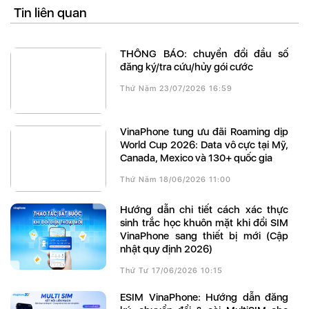
Tin liên quan
THÔNG BÁO: chuyển đổi đầu số
đăng ký/tra cứu/hủy gói cước
Thứ Năm 23/07/2026 16:59
VinaPhone tung ưu đãi Roaming dịp
World Cup 2026: Data vô cực tại Mỹ,
Canada, Mexico và 130+ quốc gia
Thứ Năm 18/06/2026 11:00
Hướng dẫn chi tiết cách xác thực
sinh trắc học khuôn mặt khi đổi SIM
VinaPhone sang thiết bị mới (Cập
nhật quy định 2026)
Thứ Tư 17/06/2026 10:15
eSIM VinaPhone: Hướng dẫn đăng