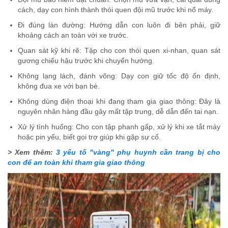
cách, dạy con hình thành thói quen đội mũ trước khi nổ máy.
Đi đúng làn đường: Hướng dẫn con luôn đi bên phải, giữ
khoảng cách an toàn với xe trước.
Quan sát kỹ khi rẽ: Tập cho con thói quen xi-nhan, quan sát
gương chiếu hậu trước khi chuyển hướng.
Không lạng lách, đánh võng: Dạy con giữ tốc độ ổn định,
không đua xe với bạn bè.
Không dùng điện thoại khi đang tham gia giao thông: Đây là
nguyên nhân hàng đầu gây mất tập trung, dễ dẫn đến tai nạn.
Xử lý tình huống: Cho con tập phanh gấp, xử lý khi xe tắt máy
hoặc pin yếu, biết gọi trợ giúp khi gặp sự cố.
> Xem thêm:
3 yếu tố "vàng" phụ huynh cần trang bị cho
con để an toàn khi tham gia giao thông