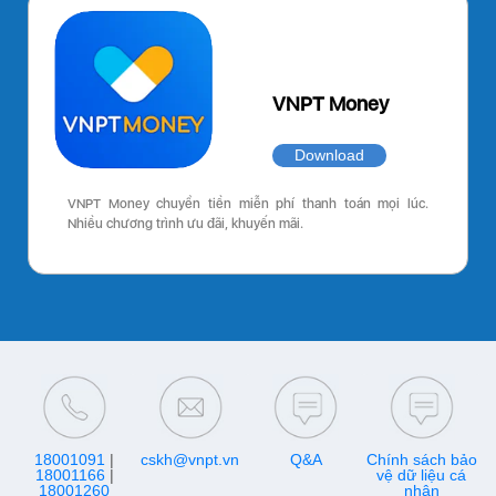
VNPT Money
Download
VNPT Money chuyển tiền miễn phí thanh toán mọi lúc.
Nhiều chương trình ưu đãi, khuyến mãi.
18001091
|
cskh@vnpt.vn
Q&A
Chính sách bảo
18001166
|
vệ dữ liệu cá
18001260
nhân