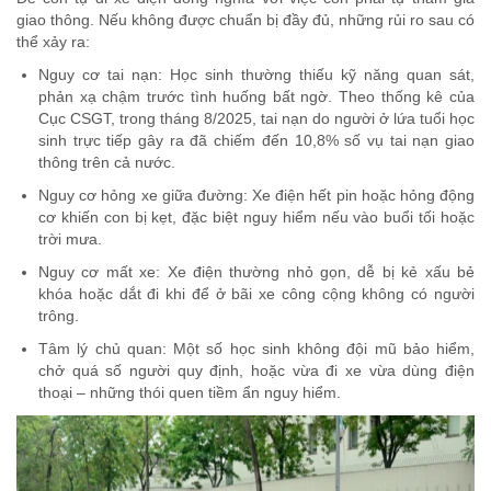
giao thông. Nếu không được chuẩn bị đầy đủ, những rủi ro sau có
thể xảy ra:
Nguy cơ tai nạn: Học sinh thường thiếu kỹ năng quan sát,
phản xạ chậm trước tình huống bất ngờ. Theo thống kê của
Cục CSGT, trong tháng 8/2025, tai nạn do người ở lứa tuổi học
sinh trực tiếp gây ra đã chiếm đến 10,8% số vụ tai nạn giao
thông trên cả nước.
Nguy cơ hỏng xe giữa đường: Xe điện hết pin hoặc hỏng động
cơ khiến con bị kẹt, đặc biệt nguy hiểm nếu vào buổi tối hoặc
trời mưa.
Nguy cơ mất xe: Xe điện thường nhỏ gọn, dễ bị kẻ xấu bẻ
khóa hoặc dắt đi khi để ở bãi xe công cộng không có người
trông.
Tâm lý chủ quan: Một số học sinh không đội mũ bảo hiểm,
chở quá số người quy định, hoặc vừa đi xe vừa dùng điện
thoại – những thói quen tiềm ẩn nguy hiểm.