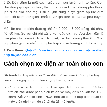
ô tô. Đây cũng là một cách giúp con rèn luyện tính tự lập. Con
chủ động giờ giấc đi học, tham gia ngoại khóa, không phụ thuộc
lịch trình của cha mẹ. Phụ huynh cũng được giảm áp lực đưa
đón, tiết kiệm thời gian, nhất là với gia đình có cả hai phụ huynh
đi làm.
Một lần sạc xe điện thường chỉ tốn 2.000 – 3.000 đồng, đủ chạy
40–50 km. So với chi phí xăng xe hoặc dịch vụ đưa đón, đây là
giải pháp tiết kiệm kinh tế. Đặc biệt, xe điện không thải khí CO2,
góp phần giảm ô nhiễm, rất phù hợp với xu hướng xanh hiện nay.
> Xem thêm:
Quy định về học sinh sử dụng xe máy xe điện
phụ huynh cần biết
Cách chọn xe điện an toàn cho con
Để tránh lo lắng việc con đi xe điện có an toàn không, phụ huynh
cần chú ý ngay từ bước lựa chọn phương tiện:
Chọn loại xe đúng độ tuổi: Theo quy định, học sinh từ 16 tuổi
trở lên mới được phép điều khiển xe máy điện có vận tốc > 25
km/h. Đối với học sinh THCS, nên ưu tiên xe đạp điện hoặc xe
máy điện giới hạn tốc độ tối đa 25–40 km/h.