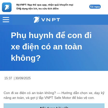
MyVNPT: Nạp thẻ qua app, nhận quà khuyến mại
Tải ngay
c
Ứng dụng tiện ích, tra cứu tích điểm
VNPT
Tư vấn
Nội dung tin
Phụ huynh để con đi
xe điện có an toàn
không?
15:37
|
30/09/2025
Con đi xe điện có an toàn không? — Hướng dẫn chọn xe, dạy kỹ
năng an toàn, và gợi ý lắp VNPT Safe Motor để bảo vệ con.