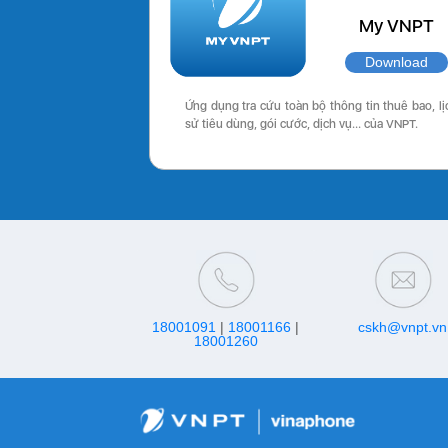
My VNPT
Download
Ứng dụng tra cứu toàn bộ thông tin thuê bao, lị
sử tiêu dùng, gói cước, dịch vụ… của VNPT.
18001091
|
18001166
|
cskh@vnpt.vn
18001260