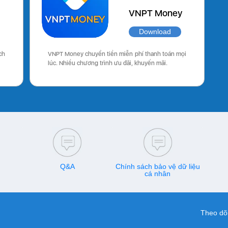
VNPT Money
Download
ch
VNPT Money chuyển tiền miễn phí thanh toán mọi
lúc. Nhiều chương trình ưu đãi, khuyến mãi.
Q&A
Chính sách bảo vệ dữ liệu
cá nhân
Theo dõi