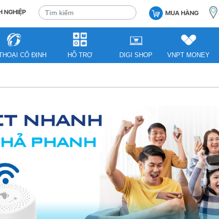
 NGHIỆP
MUA HÀNG
THOẠI CỐ ĐỊNH
HỖ TRỢ
DIGI SHOP
VNPT MONEY