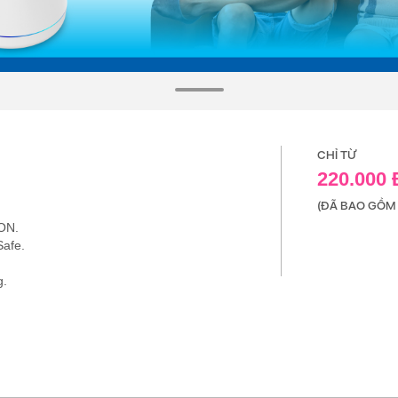
CHỈ TỪ
220.000
(ĐÃ BAO GỒM 
ON.
Safe.
g.