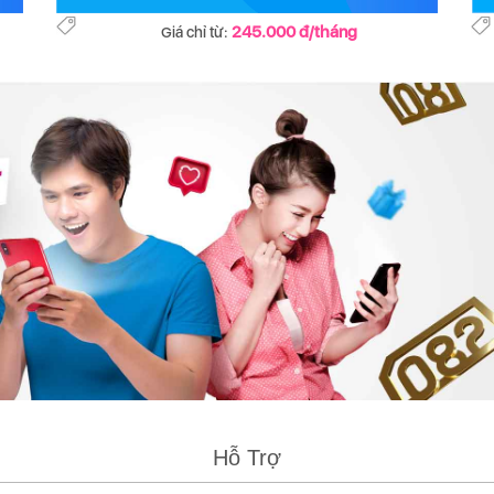
245.000 đ/tháng
Giá chỉ từ:
Hỗ Trợ