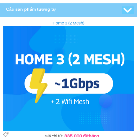
Các sản phẩm tương tự
Home 3 (2 Mesh)
335.000 đ/tháng
Giá chỉ từ: