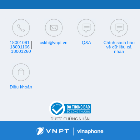
18001091
|
cskh@vnpt.vn
Q&A
Chính sách bảo
18001166
|
vệ dữ liệu cá
18001260
nhân
Điều khoản
ĐƯỢC CHỨNG NHẬN