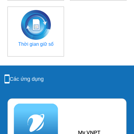
Thời gian giữ số
Các ứng dụng
My VNPT