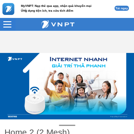
MyVNPT: Nạp thẻ qua app, nhận quà khuyến mại
Tải ngay
c
Ứng dụng tiện ích, tra cứu tích điểm
VNPT
Gói tích hợp
Home 2 (2 Mesh)
Home 2 (2 Mesh)